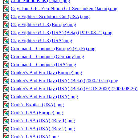
Chou Snobo Kids (Japan).png
City-Tour GP - Zen-Nihon GT Senshuken (Japan).png
Clay Fighter - Sculptor's Cut (USA).png
Clay Fighter 63 1-3 (Europe).png
Clay Fighter 63 1-3 (USA) (Beta) (1997-08-21).png
Clay Fighter 63 1-3 (USA).png
Command _ Conquer (Europe) (En,Fr).png
Command _ Conquer (Germany).png
Command _ Conquer (USA).png
Conker's Bad Fur Day (Europe).png
Conker's Bad Fur Day (USA) (Beta) (2000-10-25).png
Conker's Bad Fur Day (USA) (Beta) (ECTS 2000) (2000-08-26)
Conker's Bad Fur Day (USA).png
Cruis'n Exotica (USA).png
Cruis'n USA (Europe).png
Cruis'n USA (USA) (Rev 1).png
Cruis'n USA (USA) (Rev 2).png
Cruis'n USA (USA).png