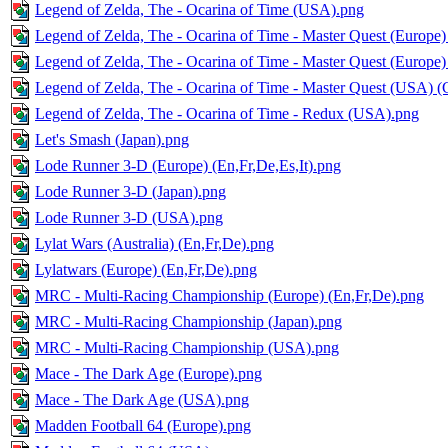
Legend of Zelda, The - Ocarina of Time (USA).png
Legend of Zelda, The - Ocarina of Time - Master Quest (Europ
Legend of Zelda, The - Ocarina of Time - Master Quest (Europ
Legend of Zelda, The - Ocarina of Time - Master Quest (USA)
Legend of Zelda, The - Ocarina of Time - Redux (USA).png
Let's Smash (Japan).png
Lode Runner 3-D (Europe) (En,Fr,De,Es,It).png
Lode Runner 3-D (Japan).png
Lode Runner 3-D (USA).png
Lylat Wars (Australia) (En,Fr,De).png
Lylatwars (Europe) (En,Fr,De).png
MRC - Multi-Racing Championship (Europe) (En,Fr,De).png
MRC - Multi-Racing Championship (Japan).png
MRC - Multi-Racing Championship (USA).png
Mace - The Dark Age (Europe).png
Mace - The Dark Age (USA).png
Madden Football 64 (Europe).png