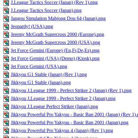
J.League Tactics Soccer (Japan) (Rev 1).png
J.League Tactics Soccer (Japan).png
Jangou Simulation Mahjong Dou 64 (Japan).png
Jeopardy! (USA).png
Jeremy McGrath Supercross 2000 (Europe).png
Jeremy McGrath Supercross 2000 (USA).png
Jet Force Gemini (Europe) (En,Fr,De,Es).png
Jet Force Gemini (USA) (Demo) (Kiosk).png
Jet Force Gemini (USA).png
Jikkyou G1 Stable (Japan) (Rev 1).png
Jikkyou G1 Stable (Japan).png
Jikkyou J.League 1999 - Perfect Striker 2 (Japan) (Rev 1).png
Jikkyou J.League 1999 - Perfect Striker 2 (Japan).png
Jikkyou J.League Perfect Striker (Japan).png
Jikkyou Powerful Pro Yakyuu - Basic Ban 2001 (Japan) (Rev 1)
Jikkyou Powerful Pro Yakyuu - Basic Ban 2001 (Japan).png
Jikkyou Powerful Pro Yakyuu 4 (Japan) (Rev 1).png