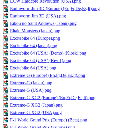
ECW Hardcore Revolution (USA).png
Earthworm Jim 3D (Europe) (En,Fr,De,Es,It).png
Earthworm Jim 3D (USA).png
Eikou no Saint Andrews (Japan).png
Eltale Monsters (Japan).png
Excitebike 64 (Europe).png
Excitebike 64 (Japan).png
Excitebike 64 (USA) (Demo) (Kiosk).png
Excitebike 64 (USA) (Rev 1).png
Excitebike 64 (USA).png
Extreme-G (Europe) (En,Fr,De,Es,It).png
Extreme-G (Japan).png
Extreme-G (USA).png
Extreme-G XG2 (Europe) (En,Fr,De,Es,It).png
Extreme-G XG2 (Japan).png
Extreme-G XG2 (USA).png
F-1 World Grand Prix (Europe) (Beta).png
F-1 World Grand Prix (Europe).png