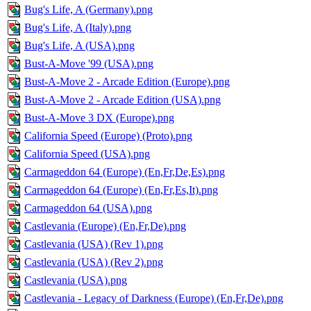
Bug's Life, A (Germany).png
Bug's Life, A (Italy).png
Bug's Life, A (USA).png
Bust-A-Move '99 (USA).png
Bust-A-Move 2 - Arcade Edition (Europe).png
Bust-A-Move 2 - Arcade Edition (USA).png
Bust-A-Move 3 DX (Europe).png
California Speed (Europe) (Proto).png
California Speed (USA).png
Carmageddon 64 (Europe) (En,Fr,De,Es).png
Carmageddon 64 (Europe) (En,Fr,Es,It).png
Carmageddon 64 (USA).png
Castlevania (Europe) (En,Fr,De).png
Castlevania (USA) (Rev 1).png
Castlevania (USA) (Rev 2).png
Castlevania (USA).png
Castlevania - Legacy of Darkness (Europe) (En,Fr,De).png