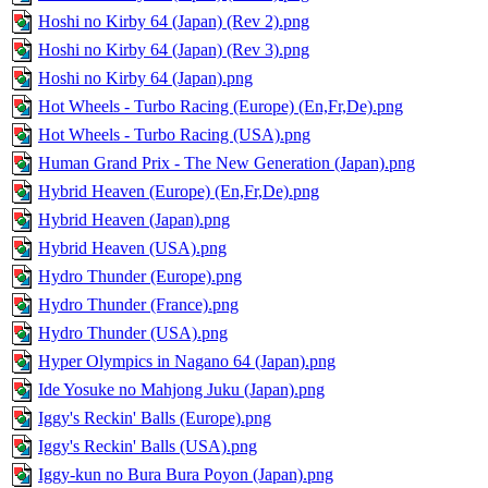
Hoshi no Kirby 64 (Japan) (Rev 2).png
Hoshi no Kirby 64 (Japan) (Rev 3).png
Hoshi no Kirby 64 (Japan).png
Hot Wheels - Turbo Racing (Europe) (En,Fr,De).png
Hot Wheels - Turbo Racing (USA).png
Human Grand Prix - The New Generation (Japan).png
Hybrid Heaven (Europe) (En,Fr,De).png
Hybrid Heaven (Japan).png
Hybrid Heaven (USA).png
Hydro Thunder (Europe).png
Hydro Thunder (France).png
Hydro Thunder (USA).png
Hyper Olympics in Nagano 64 (Japan).png
Ide Yosuke no Mahjong Juku (Japan).png
Iggy's Reckin' Balls (Europe).png
Iggy's Reckin' Balls (USA).png
Iggy-kun no Bura Bura Poyon (Japan).png