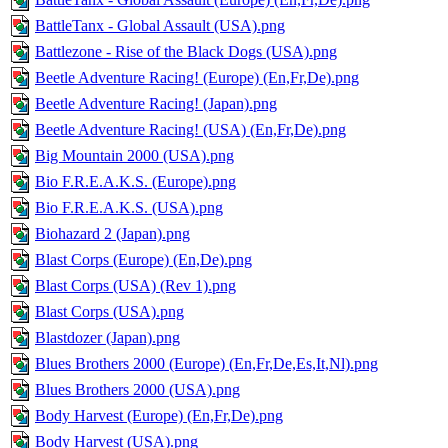
BattleTanx - Global Assault (USA).png
Battlezone - Rise of the Black Dogs (USA).png
Beetle Adventure Racing! (Europe) (En,Fr,De).png
Beetle Adventure Racing! (Japan).png
Beetle Adventure Racing! (USA) (En,Fr,De).png
Big Mountain 2000 (USA).png
Bio F.R.E.A.K.S. (Europe).png
Bio F.R.E.A.K.S. (USA).png
Biohazard 2 (Japan).png
Blast Corps (Europe) (En,De).png
Blast Corps (USA) (Rev 1).png
Blast Corps (USA).png
Blastdozer (Japan).png
Blues Brothers 2000 (Europe) (En,Fr,De,Es,It,Nl).png
Blues Brothers 2000 (USA).png
Body Harvest (Europe) (En,Fr,De).png
Body Harvest (USA).png