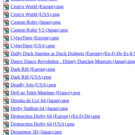
Cruis'n World (Europe).png
Cruis'n World (USA).png
Custom Robo (Japan).png
Custom Robo V2 (Japan).png
CyberTiger (Europe).png
CyberTiger (USA).png
Daffy Duck Starring as Duck Dodgers (Europe) (En,Fr,De,Es,It,
Dance Dance Revolution - Disney Dancing Museum (Japan).png
Dark Rift (Europe).png
Dark Rift (USA).png
Deadly Arts (USA).png
Defi au Tetris Magique (France).png
Densha de Go! 64 (Japan).png
Derby Stallion 64 (Japan).png
Destruction Derby 64 (Europe) (En,Fr,De).png
Destruction Derby 64 (USA).png
Dezaemon 3D (Japan).png