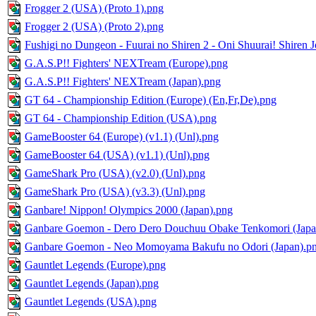
Frogger 2 (USA) (Proto 1).png
Frogger 2 (USA) (Proto 2).png
Fushigi no Dungeon - Fuurai no Shiren 2 - Oni Shuurai! Shiren J
G.A.S.P!! Fighters' NEXTream (Europe).png
G.A.S.P!! Fighters' NEXTream (Japan).png
GT 64 - Championship Edition (Europe) (En,Fr,De).png
GT 64 - Championship Edition (USA).png
GameBooster 64 (Europe) (v1.1) (Unl).png
GameBooster 64 (USA) (v1.1) (Unl).png
GameShark Pro (USA) (v2.0) (Unl).png
GameShark Pro (USA) (v3.3) (Unl).png
Ganbare! Nippon! Olympics 2000 (Japan).png
Ganbare Goemon - Dero Dero Douchuu Obake Tenkomori (Japa
Ganbare Goemon - Neo Momoyama Bakufu no Odori (Japan).p
Gauntlet Legends (Europe).png
Gauntlet Legends (Japan).png
Gauntlet Legends (USA).png