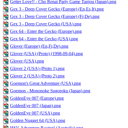
Getter Love!! - Cho Renai Party Game Tanjou (Japan).png
Gex 3 - Deep Cover Gecko (Europe) (En,Es,It).png
Gex 3 - Deep Cover Gecko (Europe) (Fr,De).png
Gex 3 - Deep Cover Gecko (USA).png
Gex 64 - Enter the Gecko (Europe).png
Gex 64 - Enter the Gecko (USA).png
Glover (Europe) (En,Fr,De).png
Glover (USA) (Proto) (1998-09-04).png
Glover (USA).png
Glover 2 (USA) (Proto 1).png
Glover 2 (USA) (Proto 2).png
Goemon's Great Adventure (USA).png
Goemon - Mononoke Sugoroku (Japan).png
GoldenEye 007 (Europe).png
GoldenEye 007 (Japan).png
GoldenEye 007 (USA).png
Golden Nugget 64 (USA).png
HSV Adventure Racing! (Australia).png