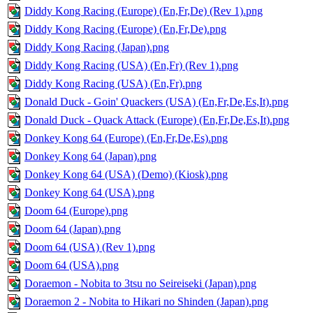
Diddy Kong Racing (Europe) (En,Fr,De) (Rev 1).png
Diddy Kong Racing (Europe) (En,Fr,De).png
Diddy Kong Racing (Japan).png
Diddy Kong Racing (USA) (En,Fr) (Rev 1).png
Diddy Kong Racing (USA) (En,Fr).png
Donald Duck - Goin' Quackers (USA) (En,Fr,De,Es,It).png
Donald Duck - Quack Attack (Europe) (En,Fr,De,Es,It).png
Donkey Kong 64 (Europe) (En,Fr,De,Es).png
Donkey Kong 64 (Japan).png
Donkey Kong 64 (USA) (Demo) (Kiosk).png
Donkey Kong 64 (USA).png
Doom 64 (Europe).png
Doom 64 (Japan).png
Doom 64 (USA) (Rev 1).png
Doom 64 (USA).png
Doraemon - Nobita to 3tsu no Seireiseki (Japan).png
Doraemon 2 - Nobita to Hikari no Shinden (Japan).png