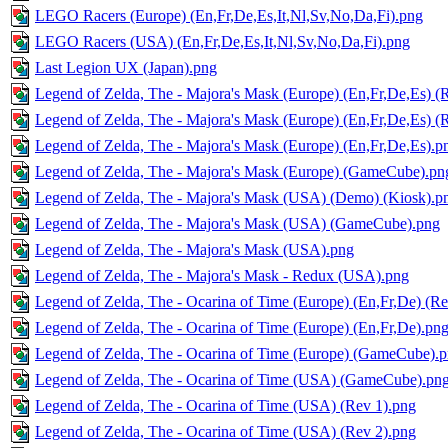
LEGO Racers (Europe) (En,Fr,De,Es,It,Nl,Sv,No,Da,Fi).png
LEGO Racers (USA) (En,Fr,De,Es,It,Nl,Sv,No,Da,Fi).png
Last Legion UX (Japan).png
Legend of Zelda, The - Majora's Mask (Europe) (En,Fr,De,Es) (
Legend of Zelda, The - Majora's Mask (Europe) (En,Fr,De,Es) (
Legend of Zelda, The - Majora's Mask (Europe) (En,Fr,De,Es).p
Legend of Zelda, The - Majora's Mask (Europe) (GameCube).pn
Legend of Zelda, The - Majora's Mask (USA) (Demo) (Kiosk).p
Legend of Zelda, The - Majora's Mask (USA) (GameCube).png
Legend of Zelda, The - Majora's Mask (USA).png
Legend of Zelda, The - Majora's Mask - Redux (USA).png
Legend of Zelda, The - Ocarina of Time (Europe) (En,Fr,De) (Re
Legend of Zelda, The - Ocarina of Time (Europe) (En,Fr,De).pn
Legend of Zelda, The - Ocarina of Time (Europe) (GameCube).
Legend of Zelda, The - Ocarina of Time (USA) (GameCube).pn
Legend of Zelda, The - Ocarina of Time (USA) (Rev 1).png
Legend of Zelda, The - Ocarina of Time (USA) (Rev 2).png