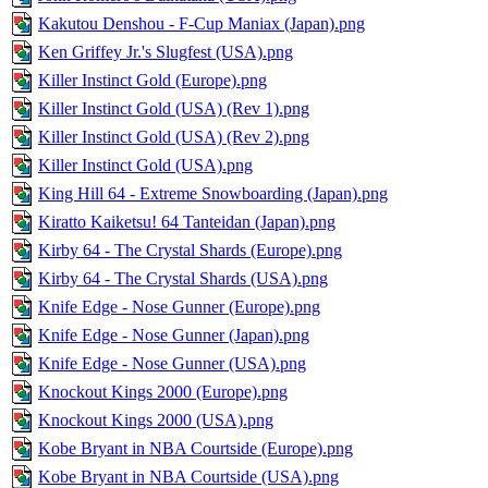
Kakutou Denshou - F-Cup Maniax (Japan).png
Ken Griffey Jr.'s Slugfest (USA).png
Killer Instinct Gold (Europe).png
Killer Instinct Gold (USA) (Rev 1).png
Killer Instinct Gold (USA) (Rev 2).png
Killer Instinct Gold (USA).png
King Hill 64 - Extreme Snowboarding (Japan).png
Kiratto Kaiketsu! 64 Tanteidan (Japan).png
Kirby 64 - The Crystal Shards (Europe).png
Kirby 64 - The Crystal Shards (USA).png
Knife Edge - Nose Gunner (Europe).png
Knife Edge - Nose Gunner (Japan).png
Knife Edge - Nose Gunner (USA).png
Knockout Kings 2000 (Europe).png
Knockout Kings 2000 (USA).png
Kobe Bryant in NBA Courtside (Europe).png
Kobe Bryant in NBA Courtside (USA).png