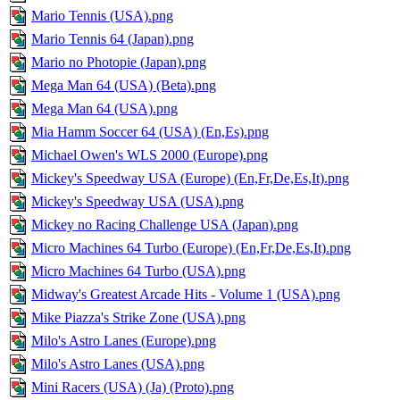
Mario Tennis (USA).png
Mario Tennis 64 (Japan).png
Mario no Photopie (Japan).png
Mega Man 64 (USA) (Beta).png
Mega Man 64 (USA).png
Mia Hamm Soccer 64 (USA) (En,Es).png
Michael Owen's WLS 2000 (Europe).png
Mickey's Speedway USA (Europe) (En,Fr,De,Es,It).png
Mickey's Speedway USA (USA).png
Mickey no Racing Challenge USA (Japan).png
Micro Machines 64 Turbo (Europe) (En,Fr,De,Es,It).png
Micro Machines 64 Turbo (USA).png
Midway's Greatest Arcade Hits - Volume 1 (USA).png
Mike Piazza's Strike Zone (USA).png
Milo's Astro Lanes (Europe).png
Milo's Astro Lanes (USA).png
Mini Racers (USA) (Ja) (Proto).png