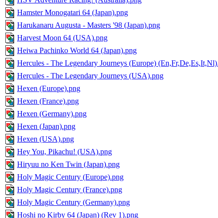
Hamster Monogatari 64 (Japan).png
Harukanaru Augusta - Masters '98 (Japan).png
Harvest Moon 64 (USA).png
Heiwa Pachinko World 64 (Japan).png
Hercules - The Legendary Journeys (Europe) (En,Fr,De,Es,It,Nl)
Hercules - The Legendary Journeys (USA).png
Hexen (Europe).png
Hexen (France).png
Hexen (Germany).png
Hexen (Japan).png
Hexen (USA).png
Hey You, Pikachu! (USA).png
Hiryuu no Ken Twin (Japan).png
Holy Magic Century (Europe).png
Holy Magic Century (France).png
Holy Magic Century (Germany).png
Hoshi no Kirby 64 (Japan) (Rev 1).png