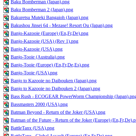
Baku Bomberman (Japan).png
Baku Bomberman 2 (Japan).png
Bakuretsu Muteki Bangaioh (Japan).png
Bakushou Jinsei 64 - Mezase! Resort Ou (Japan).png
Banjo-Kazooie (Europe) (En,Fr,De).png
Banjo-Kazooie (USA) (Rev 1).png
Banjo-Kazooie (USA).png
Banjo-Tooie (Australia).png
Banjo-Tooie (Europe) (En,Fr,De,Es).png
Banjo-Tooie (USA).png
Banjo to Kazooie no Daibouken (Japan).png
Banjo to Kazooie no Daibouken 2 (Japan).png
Bass Rush - ECOGEAR PowerWorm Championship (Japan).pn
Bassmasters 2000 (USA).png
Batman Beyond - Return of the Joker (USA).png
Batman of the Future - Return of the Joker (Europe) (En,Fr,De).
BattleTanx (USA).png
BattleTanx - Global Assault (Europe) (En,Fr,De).png