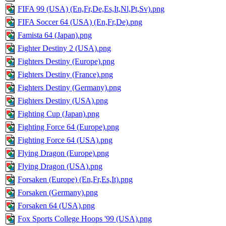
FIFA 99 (USA) (En,Fr,De,Es,It,Nl,Pt,Sv).png
FIFA Soccer 64 (USA) (En,Fr,De).png
Famista 64 (Japan).png
Fighter Destiny 2 (USA).png
Fighters Destiny (Europe).png
Fighters Destiny (France).png
Fighters Destiny (Germany).png
Fighters Destiny (USA).png
Fighting Cup (Japan).png
Fighting Force 64 (Europe).png
Fighting Force 64 (USA).png
Flying Dragon (Europe).png
Flying Dragon (USA).png
Forsaken (Europe) (En,Fr,Es,It).png
Forsaken (Germany).png
Forsaken 64 (USA).png
Fox Sports College Hoops '99 (USA).png