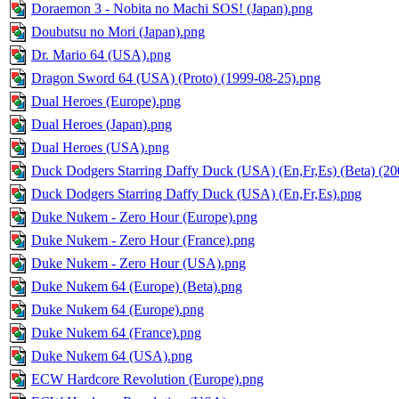
Doraemon 3 - Nobita no Machi SOS! (Japan).png
Doubutsu no Mori (Japan).png
Dr. Mario 64 (USA).png
Dragon Sword 64 (USA) (Proto) (1999-08-25).png
Dual Heroes (Europe).png
Dual Heroes (Japan).png
Dual Heroes (USA).png
Duck Dodgers Starring Daffy Duck (USA) (En,Fr,Es) (Beta) (20
Duck Dodgers Starring Daffy Duck (USA) (En,Fr,Es).png
Duke Nukem - Zero Hour (Europe).png
Duke Nukem - Zero Hour (France).png
Duke Nukem - Zero Hour (USA).png
Duke Nukem 64 (Europe) (Beta).png
Duke Nukem 64 (Europe).png
Duke Nukem 64 (France).png
Duke Nukem 64 (USA).png
ECW Hardcore Revolution (Europe).png