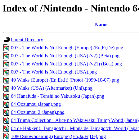
Index of /Nintendo - Nintendo
Name
Parent Directory
007 - The World Is Not Enough (Europe) (En,Fr,De).png
007 - The World Is Not Enough (USA) (v2) (Beta).png
007 - The World Is Not Enough (USA) (v21) (Beta).png
007 - The World Is Not Enough (USA).png
40 Winks (Europe) (En,Es,It) (Proto) (1999-10-07).png
40 Winks (USA) (Aftermarket) (Unl).png
64 Hanafuda - Tenshi no Yakusoku (Japan).png
64 Oozumou (Japan).png
64 Oozumou 2 (Japan).png
64 Trump Collection - Alice no Wakuwaku Trump World (Japan)
64 de Hakken!! Tamagotchi - Minna de Tamagotchi World (Japa
1080 Snowboarding (Europe) (En,Ja,Fr,De).png