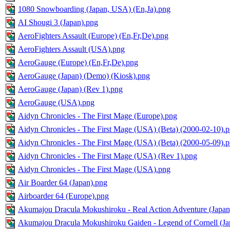
1080 Snowboarding (Japan, USA) (En,Ja).png
AI Shougi 3 (Japan).png
AeroFighters Assault (Europe) (En,Fr,De).png
AeroFighters Assault (USA).png
AeroGauge (Europe) (En,Fr,De).png
AeroGauge (Japan) (Demo) (Kiosk).png
AeroGauge (Japan) (Rev 1).png
AeroGauge (USA).png
Aidyn Chronicles - The First Mage (Europe).png
Aidyn Chronicles - The First Mage (USA) (Beta) (2000-02-10).
Aidyn Chronicles - The First Mage (USA) (Beta) (2000-05-09).
Aidyn Chronicles - The First Mage (USA) (Rev 1).png
Aidyn Chronicles - The First Mage (USA).png
Air Boarder 64 (Japan).png
Airboarder 64 (Europe).png
Akumajou Dracula Mokushiroku - Real Action Adventure (Japan
Akumajou Dracula Mokushiroku Gaiden - Legend of Cornell (Ja