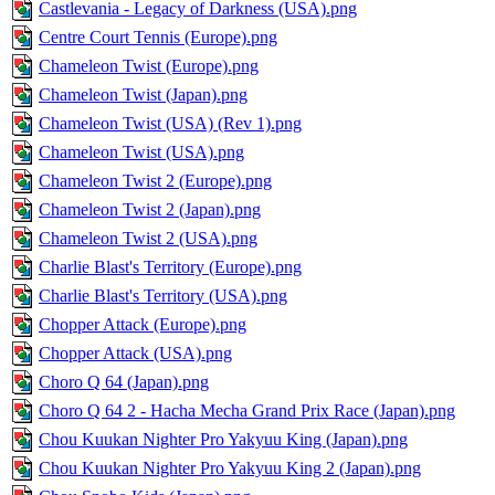
Castlevania - Legacy of Darkness (USA).png
Centre Court Tennis (Europe).png
Chameleon Twist (Europe).png
Chameleon Twist (Japan).png
Chameleon Twist (USA) (Rev 1).png
Chameleon Twist (USA).png
Chameleon Twist 2 (Europe).png
Chameleon Twist 2 (Japan).png
Chameleon Twist 2 (USA).png
Charlie Blast's Territory (Europe).png
Charlie Blast's Territory (USA).png
Chopper Attack (Europe).png
Chopper Attack (USA).png
Choro Q 64 (Japan).png
Choro Q 64 2 - Hacha Mecha Grand Prix Race (Japan).png
Chou Kuukan Nighter Pro Yakyuu King (Japan).png
Chou Kuukan Nighter Pro Yakyuu King 2 (Japan).png