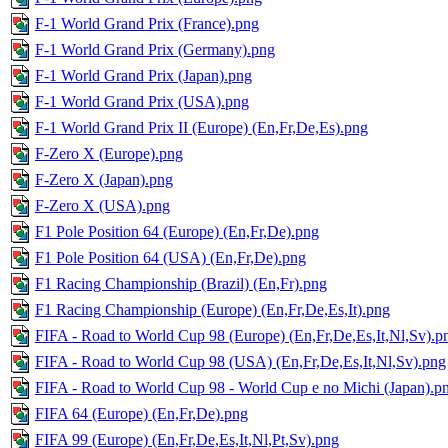
F-1 World Grand Prix (France).png
F-1 World Grand Prix (Germany).png
F-1 World Grand Prix (Japan).png
F-1 World Grand Prix (USA).png
F-1 World Grand Prix II (Europe) (En,Fr,De,Es).png
F-Zero X (Europe).png
F-Zero X (Japan).png
F-Zero X (USA).png
F1 Pole Position 64 (Europe) (En,Fr,De).png
F1 Pole Position 64 (USA) (En,Fr,De).png
F1 Racing Championship (Brazil) (En,Fr).png
F1 Racing Championship (Europe) (En,Fr,De,Es,It).png
FIFA - Road to World Cup 98 (Europe) (En,Fr,De,Es,It,Nl,Sv).p
FIFA - Road to World Cup 98 (USA) (En,Fr,De,Es,It,Nl,Sv).png
FIFA - Road to World Cup 98 - World Cup e no Michi (Japan).p
FIFA 64 (Europe) (En,Fr,De).png
FIFA 99 (Europe) (En,Fr,De,Es,It,Nl,Pt,Sv).png