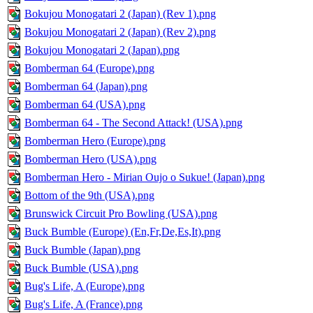
Bokujou Monogatari 2 (Japan) (Rev 1).png
Bokujou Monogatari 2 (Japan) (Rev 2).png
Bokujou Monogatari 2 (Japan).png
Bomberman 64 (Europe).png
Bomberman 64 (Japan).png
Bomberman 64 (USA).png
Bomberman 64 - The Second Attack! (USA).png
Bomberman Hero (Europe).png
Bomberman Hero (USA).png
Bomberman Hero - Mirian Oujo o Sukue! (Japan).png
Bottom of the 9th (USA).png
Brunswick Circuit Pro Bowling (USA).png
Buck Bumble (Europe) (En,Fr,De,Es,It).png
Buck Bumble (Japan).png
Buck Bumble (USA).png
Bug's Life, A (Europe).png
Bug's Life, A (France).png